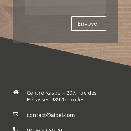
Envoyer
Centre Kasbé – 207, rue des

Bécasses 38920 Crolles
contact@aidel.com

04 76 92 80 70
