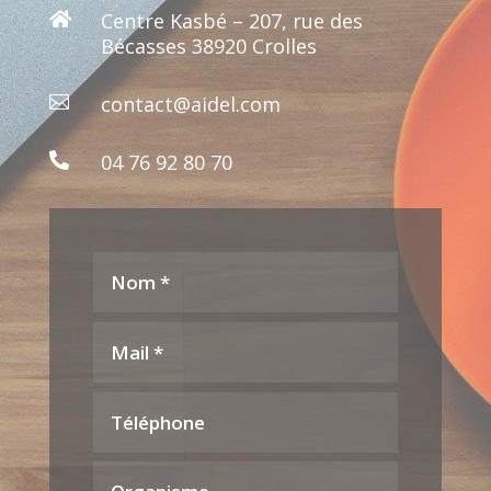
Centre Kasbé – 207, rue des

Bécasses 38920 Crolles
contact@aidel.com

04 76 92 80 70
